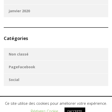
janvier 2020
Catégories
Non classé
PageFacebook
Social
Ce site utilise des cookies pour améliorer votre expérience.
AomServices2020. Tous les droits sont réservés.©
Réglages Cookie
J'ACCEPTE