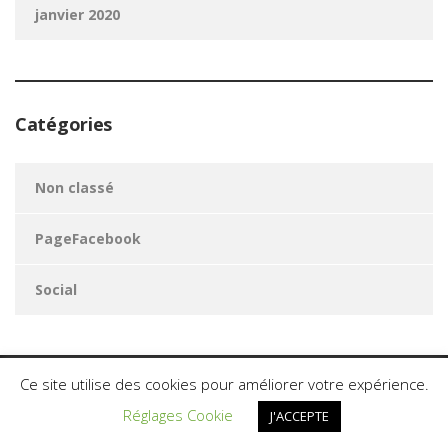
janvier 2020
Catégories
Non classé
PageFacebook
Social
Ce site utilise des cookies pour améliorer votre expérience.
AomServices2020. Tous les droits sont réservés.©
Réglages Cookie
J'ACCEPTE